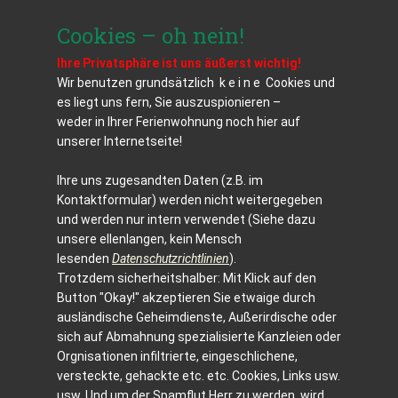
Cookies – oh nein!
I​hre Privatsphäre ist uns äußerst wichtig!
Wir benutzen grundsätzlich k e i n e Cookies und
es liegt uns fern, Sie auszuspionieren –
weder in Ihrer Ferienwohnung noch hier auf
unserer Internetseite!
Ihre uns zugesandten Daten (z.B. im
Kontaktformular) werden nicht weitergegeben
und werden nur intern verwendet (Siehe dazu
unsere ellenlangen, kein Mensch
lesenden
Datenschutzrichtlinien
).
Trotzdem sicherheitshalber: Mit Klick auf den
Button "Okay!" akzeptieren Sie etwaige durch
ausländische Geheimdienste, Außerirdische oder
sich auf Abmahnung spezialisierte Kanzleien oder
Orgnisationen infiltrierte, eingeschlichene,
versteckte, gehackte etc. etc. Cookies, Links usw.
usw. Und um der Spamflut Herr zu werden, wird