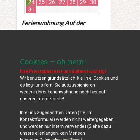
24
25
26
27
28
29
30
31
Ferienwohnung Auf der
Tannermühle
auf Traum-
Ferienwohnungen.de
Cookies – oh nein!
I​hre Privatsphäre ist uns äußerst wichtig!
Wir benutzen grundsätzlich k e i n e Cookies und
es liegt uns fern, Sie auszuspionieren –
weder in Ihrer Ferienwohnung noch hier auf
unserer Internetseite!
Ihre uns zugesandten Daten (z.B. im
Kontaktformular) werden nicht weitergegeben
und werden nur intern verwendet (Siehe dazu
unsere ellenlangen, kein Mensch