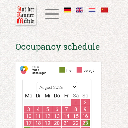
​​Occupancy schedule
frei
belegt
Mo
Di
Mi
Do
Fr
Sa
So
1
2
3
4
5
6
7
8
9
10
11
12
13
14
15
16
17
18
19
20
21
22
23